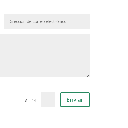
Enviar
=
8 + 14