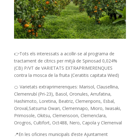
👉Tots els interessats a acollir-se al programa de
tractament de cítrics per mitjà de Spinosad 0,024%
(CB) P/VT de VARIETATS EXTRAPRIMERENQUES
contra la mosca de la fruita (Ceratitis capitata Wied)
🍊 Varietats extraprimerenques: Marisol, Clausellina,
Clemenrubí (Pri-23), Basol, Oronules, Arrufatina,
Hashimoto, Loretina, Beatriz, Clemenpons, Esbal,
Oroval,Satsuma Owari, Clemennapo, Mioro, Iwasaki,
Primosole, Okitsu, Clemensoon, Clemenclara,
Orogros, Cultifort, Oct488, Nero, Capola y Clemenval
📍En les oficines municipals d’este Ajuntament