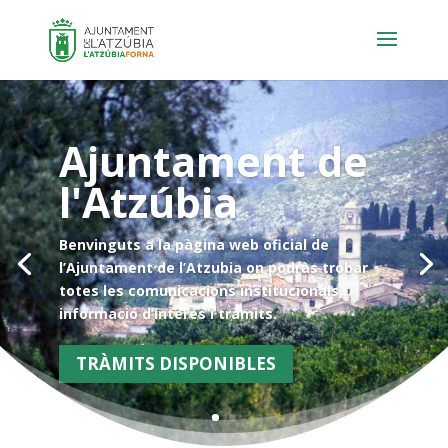
Ajuntament de
l'Atzúbia
Benvinguts a la pàgina web oficial de
l’Ajuntament de l’Atzubia on podràs trobar
totes les comunicacions institucionals,
informació d’interés i tràmits.
TRÀMITS DISPONIBLES